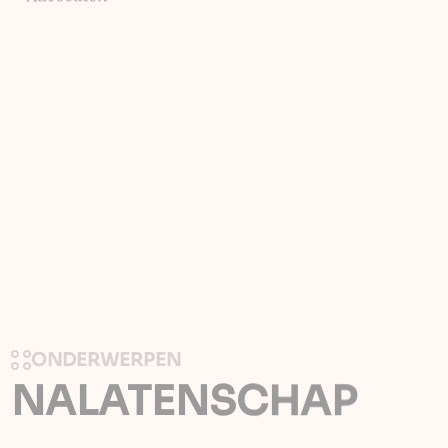
Open
ONDERWERPEN
NALATENSCHAP