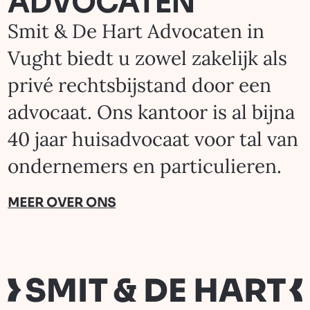
ADVOCATEN
n
e
Smit & De Hart Advocaten in
r
Vught biedt u zowel zakelijk als
i
privé rechtsbijstand door een
n
advocaat. Ons kantoor is al bijna
g
40 jaar huisadvocaat voor tal van
ondernemers en particulieren.
MEER OVER ONS