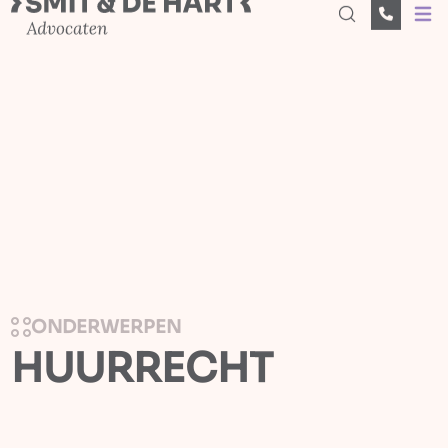
Open
ONDERWERPEN
HUURRECHT