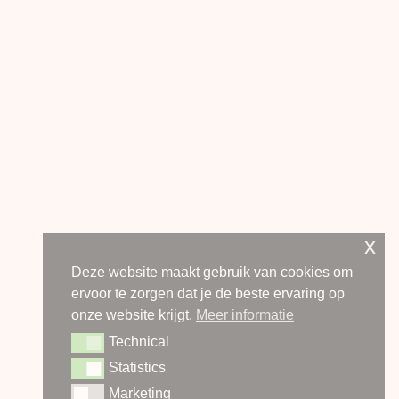
HELVOIRTSEWEG 1 / POSTBUS 315 / 5260 AH VUGHT
073 - 684 91 91
/
INFO@SMITENDEHART.NL
VEEL­GESTELDE VRAGEN
/
EXPERTISES
/
OVER ONS
/
CONTACT
x
Deze website maakt gebruik van cookies om
© 2026 SMIT & DE HART ADVOCATEN
ervoor te zorgen dat je de beste ervaring op
PRIVACY POLICY
/
KLACHTEN­REGELING
/
onze website krijgt.
Meer informatie
ALGEMENE VOORWAARDEN
Technical
Technical
Website door
Statistics
Statistics
Marketing
Marketing