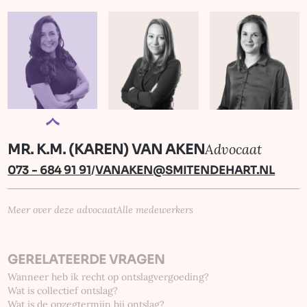
Advocaat
MR. K.M. (KAREN) VAN AKEN
073 - 684 91 91
/
VANAKEN@SMITENDEHART.NL
Meer over deze advocaat
Alle medewerkers
GERELATEERDE VRAGEN
Wanneer heb ik recht op ontslag­vergoeding?
Wat is collectief ontslag?
Wat is de opzegtermijn bij ontslag?